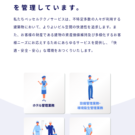
ン
ま
を管理しています。
ス
す
サ
私たちベッセルテクノサービスは、不特定多数の人々が利用する
。
建築物において、よりよいビル空間の快適性を追求します。ま
ー
た、お客様の財産である建物の資産価値維持及び多様化するお客
ビ
様ニーズにお応えするためにあらゆるサービスを提供し、「快
ス
適・安全・安心」な環境をおつくりいたします。
会
社
］