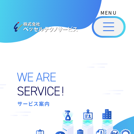
式
コ
ー
会
ン
社
メ
テ
ベ
ニ
ッ
ン
株
私
セ
ュ
ツ
式
ル
た
ー
へ
テ
会
ち
ス
ク
社
は
ノ
キ
サ
ベ
ベ
サ
ッ
ッ
ー
ー
ッ
プ
セ
ビ
セ
ビ
ル
ス
ル
ス
［
テ
福
福
ク
案
山
山
ノ
内
市
ニ
サ
の
ュ