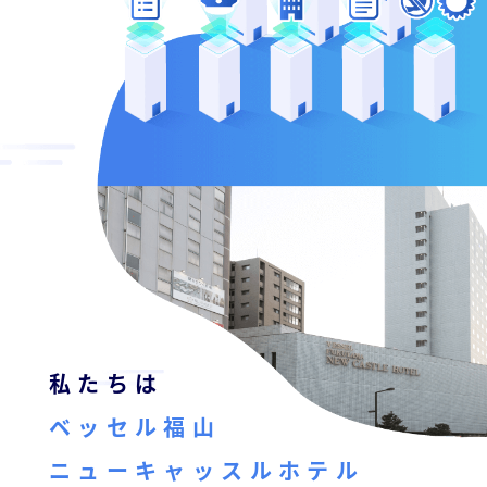
ー
2023.12.13
総
ー
ビ
合
by
キ
ビ
ス
keepr
ャ
ル
［
メ
ッ
福
ン
ス
山
テ
ル
市
ナ
ホ
の
ン
テ
ス
総
サ
ル
合
ー
を
ビ
ビ
管
ル
ス
理
メ
私たちは
会
ン
し
社
ベッセル福山
］
テ
て
ニューキャッスルホテル
ナ
い