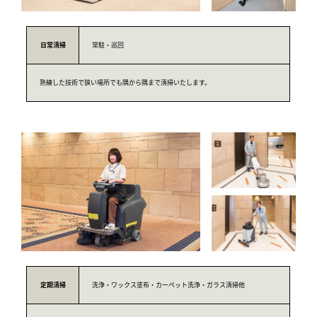
ン
ま
ス
す
サ
日常
清掃
常駐・巡回
。
ー
熟練した技術で狭い場所でも隅から隅まで清掃いたします。
ビ
ス
会
社
］
定期
清掃
洗浄・ワックス塗布・カーペット洗浄・ガラス清掃他