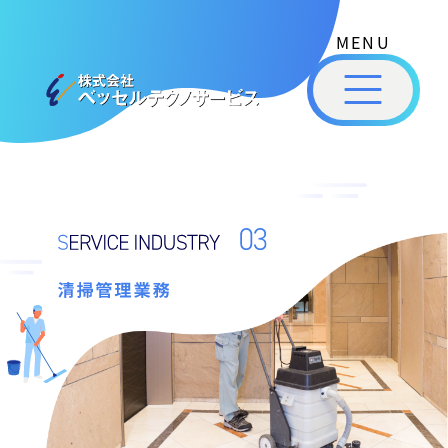
式
コ
ー
会
ン
社
メ
テ
ベ
ニ
ッ
ン
株
私
セ
ュ
ツ
式
ル
た
ー
へ
テ
会
ち
ス
ク
社
は
ノ
キ
清
ベ
ベ
サ
ッ
ッ
掃
ー
ッ
プ
セ
ビ
セ
管
ル
ス
ル
理
［
テ
福
福
ク
業
山
山
ノ
務
市
ニ
サ
の
ュ