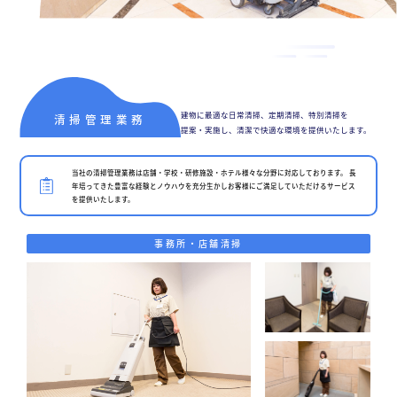
ー
2026.08.04
総
ー
ビ
合
by
キ
ビ
ス
keepr
ャ
ル
［
メ
ッ
福
ン
建物に最適な日常清掃、
定期清掃、特別清掃を
清掃管理業務
ス
山
提案・実施し、清潔で快適な
環境を提供いたします。
テ
ル
市
ナ
ホ
当社の清掃管理業務は店舗・学校・研修施設・ホテル様々な分野に対応しております。 長
の
ン
年培ってきた豊富な経験とノウハウを充分生かしお客様にご満足していただけるサービス
テ
ス
を提供いたします。
総
サ
ル
合
ー
事務所・店舗清掃
を
ビ
ビ
管
ル
ス
理
メ
会
ン
し
社
］
テ
て
ナ
い