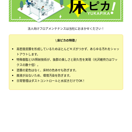
法人向けフロアメンテナンスは当社におまかせください！
\ 床ピカの特徴 /
高密度皮膜を形成しているためほとんどキズがつかず、あらゆる汚れをシャッ
トアウトします。
特殊樹脂とUV照射技術が、抜群の美しさと耐久性を実現（光沢維持力はワッ
クスの数十倍）。
塗膜の変色はなく、床材の色あせも防ぎます。
廃液が出ないため、環境汚染を防ぎます。
日常管理はダストコントロールと水拭きだけでOK！