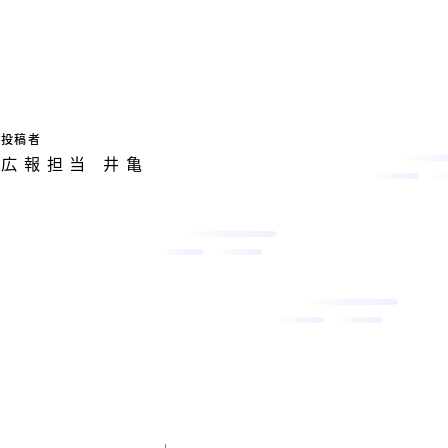
投稿者
広報担当 井亀