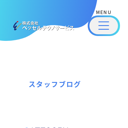
式
コ
会
ン
社
メ
テ
ベ
ニ
ュ
ッ
ン
ー
株
私
セ
ツ
式
ル
た
へ
テ
会
ち
ス
ク
社
は
ノ
キ
ベ
ベ
サ
ッ
ッ
ー
ッ
プ
スタッフブログ
セ
ビ
セ
ル
ス
ル
［
テ
福
福
ク
山
山
ノ
市
ニ
サ
の
ュ