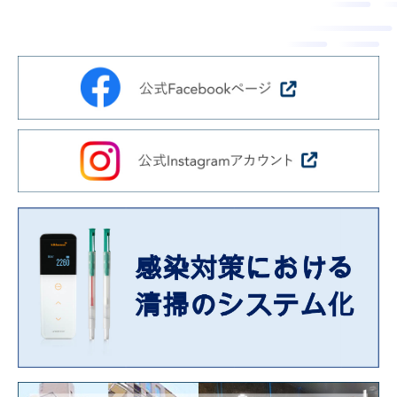
ン
ま
ス
す
サ
。
ー
ビ
ス
会
社
］