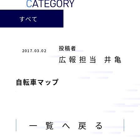
ー
総
ー
ビ
合
キ
すべて
ビ
ス
ャ
ル
［
メ
ッ
福
ン
ス
山
投稿者
テ
2017.03.02
ル
市
ナ
広報担当 井亀
ホ
の
ン
テ
ス
総
サ
自転車マップ
ル
合
ー
を
ビ
ビ
管
ル
ス
理
メ
会
ン
し
社
一覧へ戻る
］
テ
て
ナ
い