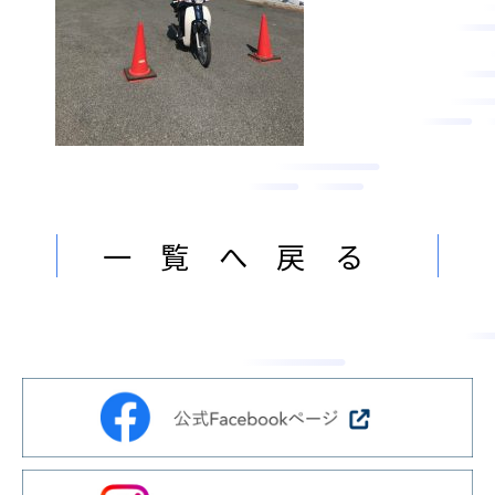
ン
ま
ス
す
サ
。
ー
ビ
ス
会
社
一覧へ戻る
］