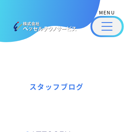
式
コ
会
ン
社
メ
テ
ベ
ニ
ュ
ッ
ン
ー
株
私
セ
ツ
式
ル
た
へ
テ
会
ち
ス
ク
社
は
ノ
キ
ベ
ベ
サ
ッ
ッ
ー
ッ
プ
スタッフブログ
セ
ビ
セ
ル
ス
ル
［
テ
福
福
ク
山
山
ノ
市
ニ
サ
の
ュ