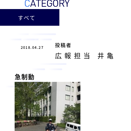
ー
総
ー
ビ
合
キ
すべて
ビ
ス
ャ
ル
［
メ
ッ
福
ン
ス
山
投稿者
テ
2018.04.27
ル
市
ナ
広報担当 井亀
ホ
の
ン
テ
ス
総
サ
急制動
ル
合
ー
を
ビ
ビ
管
ル
ス
理
メ
会
ン
し
社
］
テ
て
ナ
い