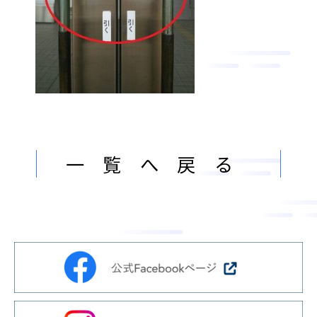
ン
ま
ス
す
サ
。
ー
ビ
ス
会
社
一覧へ戻る
］