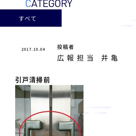
ー
総
ー
ビ
合
キ
すべて
ビ
ス
ャ
ル
［
メ
ッ
福
ン
ス
山
投稿者
テ
2017.10.04
ル
市
ナ
広報担当 井亀
ホ
の
ン
テ
ス
総
サ
引戸清掃前
ル
合
ー
を
ビ
ビ
管
ル
ス
理
メ
会
ン
し
社
］
テ
て
ナ
い