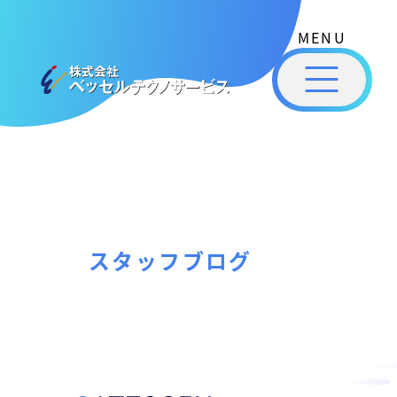
式
コ
会
ン
社
メ
テ
ベ
ニ
ュ
ッ
ン
ー
株
私
セ
ツ
式
ル
た
へ
テ
会
ち
ス
ク
社
は
ノ
キ
ベ
ベ
サ
ッ
ッ
ー
ッ
プ
スタッフブログ
セ
ビ
セ
ル
ス
ル
［
テ
福
福
ク
山
山
ノ
市
ニ
サ
の
ュ