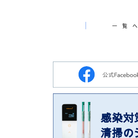
会
ン
社
テ
］
一覧
ナ
ン
ス
サ
ー
ビ
ス
会
社
］