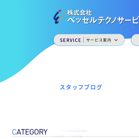
会
コ
ン
社
テ
ベ
ン
株
ッ
私
ツ
た
へ
セ
式
|
SERVICE
サービス案内
ち
ス
ル
は
会
キ
ベ
テ
ッ
社
ッ
プ
ク
セ
ベ
ノ
ル
福
ッ
サ
山
スタッフブログ
ー
セ
ニ
ュ
ビ
ル
ー
ス
テ
キ
［
ャ
ク
ッ
福
ス
ノ
山
ル