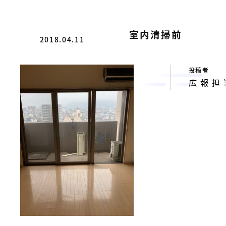
サ
ホ
市
テ
の
ー
ル
総
室内清掃前
を
ビ
2018.04.11
管
合
ス
理
ビ
し
［
投稿者
て
ル
広報担
い
福
メ
ま
ン
山
す
。
テ
市
ナ
の
ン
総
ス
合
サ
ビ
ー
ビ
ル
ス
メ