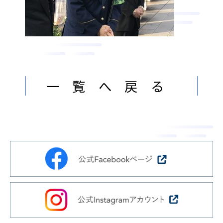
ン
ま
ス
す
サ
。
ー
ビ
ス
一覧へ戻る
会
社
］