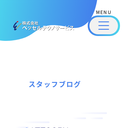
式
コ
会
ン
社
メ
テ
ベ
ニ
ュ
ッ
ン
ー
株
私
セ
ツ
式
ル
た
へ
テ
会
ち
ス
ク
社
は
ノ
キ
ベ
ベ
サ
ッ
ッ
ー
ッ
プ
スタッフブログ
セ
ビ
セ
ル
ス
ル
［
テ
福
福
ク
山
山
ノ
市
ニ
サ
の
ュ