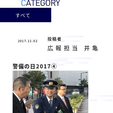
ー
総
ー
ビ
合
キ
すべて
ビ
ス
ャ
ル
［
メ
ッ
福
ン
ス
山
投稿者
テ
2017.11.02
ル
市
ナ
広報担当 井亀
ホ
の
ン
テ
ス
総
サ
警備の日2017④
ル
合
ー
を
ビ
ビ
管
ル
ス
理
メ
会
ン
し
社
］
テ
て
ナ
い