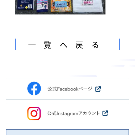
ン
ま
ス
す
サ
。
ー
ビ
一覧へ戻る
ス
会
社
］