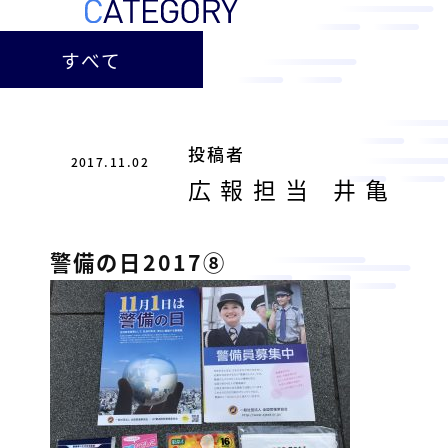
ー
総
ー
ビ
合
キ
すべて
ビ
ス
ャ
ル
［
メ
ッ
福
ン
ス
山
投稿者
テ
2017.11.02
ル
市
ナ
広報担当 井亀
ホ
の
ン
テ
ス
総
サ
警備の日2017⑧
ル
合
ー
を
ビ
ビ
管
ル
ス
理
メ
会
ン
し
社
］
テ
て
ナ
い