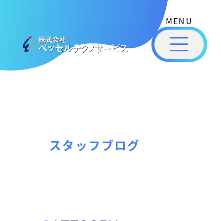
式
コ
会
ン
社
メ
テ
ベ
ニ
ュ
ッ
ン
ー
株
私
セ
ツ
式
ル
た
へ
テ
会
ち
ス
ク
社
は
ノ
キ
ベ
ベ
サ
ッ
ッ
ー
ッ
プ
スタッフブログ
セ
ビ
セ
ル
ス
ル
［
テ
福
福
ク
山
山
ノ
市
ニ
サ
の
ュ