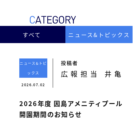
ー
総
ー
ビ
合
キ
ビ
ス
ャ
ル
［
メ
すべて
ニュース&トピックス
ッ
福
ン
ス
山
テ
ル
市
ナ
ホ
の
ン
投稿者
ニュース&トピ
テ
ス
総
広報担当 井亀
ックス
サ
ル
合
ー
2026.07.02
を
ビ
ビ
管
ル
ス
2026年度 因島アメニティプール
理
メ
会
ン
し
開園期間のお知らせ
社
］
テ
て
ナ
い