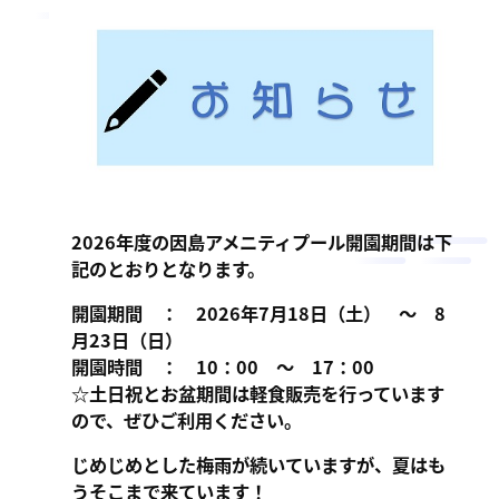
ン
ま
ス
す
サ
。
ー
ビ
ス
会
社
2026年度の因島アメニティプール開園期間は下
］
記のとおりとなります。
開園期間 ： 2026年7月18日（土） ～ 8
月23日（日）
開園時間 ： 10：00 ～ 17：00
☆土日祝とお盆期間は軽食販売を行っています
ので、ぜひご利用ください。
じめじめとした梅雨が続いていますが、夏はも
うそこまで来ています！