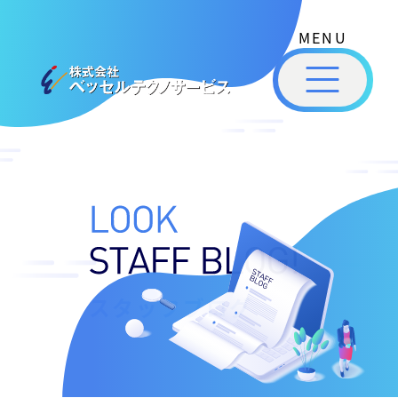
式
コ
会
ン
社
メ
テ
ベ
ニ
ュ
ッ
ン
ー
株
私
セ
ツ
式
ル
た
へ
テ
会
ち
ス
ク
社
は
ノ
キ
ベ
ベ
サ
ッ
ッ
ー
ッ
プ
セ
ビ
セ
ル
ス
ル
スタッフブログ
［
テ
福
福
ク
山
山
ノ
市
ニ
サ
の
ュ