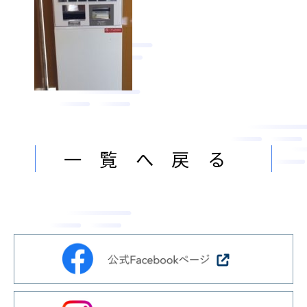
ン
ま
ス
す
サ
。
ー
ビ
ス
会
社
一覧へ戻る
］