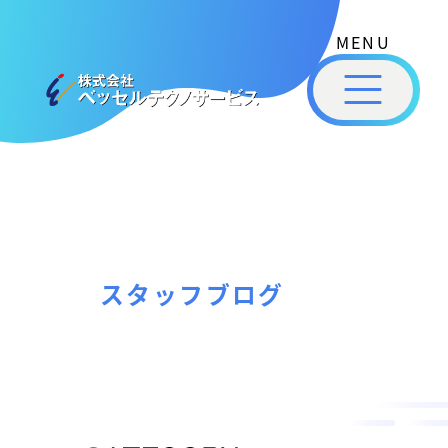
式
コ
会
ン
社
メ
テ
ベ
ニ
ュ
ッ
ン
ー
株
私
セ
ツ
式
ル
た
へ
テ
会
ち
ス
ク
社
は
ノ
キ
ベ
ベ
サ
ッ
ッ
ー
ッ
プ
スタッフブログ
セ
ビ
セ
ル
ス
ル
［
テ
福
福
ク
山
山
ノ
市
ニ
サ
の
ュ