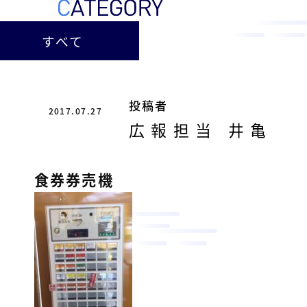
ー
総
ー
ビ
合
キ
すべて
ビ
ス
ャ
ル
［
メ
ッ
福
ン
ス
山
投稿者
テ
2017.07.27
ル
市
ナ
広報担当 井亀
ホ
の
ン
テ
ス
総
サ
食券券売機
ル
合
ー
を
ビ
ビ
管
ル
ス
理
メ
会
ン
し
社
］
テ
て
ナ
い