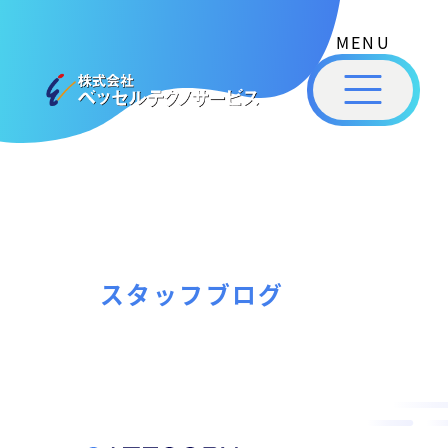
式
コ
会
ン
社
メ
テ
ベ
ニ
ュ
ッ
ン
ー
株
私
セ
ツ
式
ル
た
へ
テ
会
ち
ス
ク
社
は
ノ
キ
ベ
ベ
サ
ッ
ッ
ー
ッ
プ
スタッフブログ
セ
ビ
セ
ル
ス
ル
［
テ
福
福
ク
山
山
ノ
市
ニ
サ
の
ュ