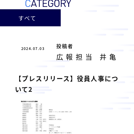
ー
総
ー
ビ
合
キ
すべて
ビ
ス
ャ
ル
［
メ
ッ
福
ン
ス
山
投稿者
テ
2024.07.03
ル
市
ナ
広報担当 井亀
ホ
の
ン
テ
ス
総
サ
【プレスリリース】役員人事につ
ル
合
ー
を
ビ
いて2
ビ
管
ル
ス
理
メ
会
ン
し
社
］
テ
て
ナ
い