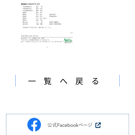
ン
ま
ス
す
サ
。
ー
ビ
ス
会
社
］
一覧へ戻る