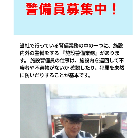
ン
ま
ス
す
サ
。
ー
ビ
当社で行っている警備業務の中の一つに、施設
ス
内外の警備をする 『施設警備業務』がありま
会
す。 施設警備員の仕事は、施設内を巡回して不
社
審者や不審物がないか 確認したり、犯罪を未然
］
に防いだりすることが基本です。