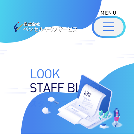
式
コ
会
ン
社
メ
テ
ベ
ニ
ュ
ッ
ン
ー
株
私
セ
ツ
式
ル
た
へ
テ
会
ち
ス
ク
社
は
ノ
キ
ベ
ベ
サ
ッ
ッ
ー
ッ
プ
セ
ビ
セ
ル
ス
ル
スタッフブログ
［
テ
福
福
ク
山
山
ノ
市
ニ
サ
の
ュ