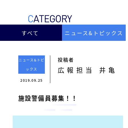
ー
総
ー
ビ
合
キ
ビ
ス
ャ
ル
［
メ
すべて
ニュース&トピックス
ッ
福
ン
ス
山
テ
ル
市
ナ
ホ
の
ン
投稿者
ニュース&トピ
テ
ス
総
広報担当 井亀
ックス
サ
ル
合
ー
2019.09.25
を
ビ
ビ
管
ル
ス
施設警備員募集！！
理
メ
会
ン
し
社
］
テ
て
ナ
い