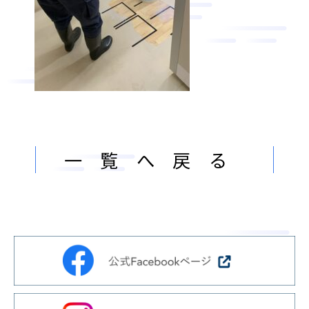
ン
ま
ス
す
サ
。
ー
ビ
ス
会
社
一覧へ戻る
］