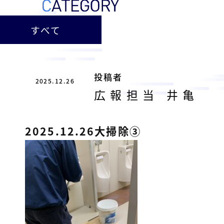
ー
総
ー
ビ
合
キ
すべて
ビ
ス
ャ
ル
［
メ
ッ
福
ン
ス
山
投稿者
テ
2025.12.26
ル
市
ナ
広報担当 井亀
ホ
の
ン
テ
ス
総
サ
2025.12.26大掃除③
ル
合
ー
を
ビ
ビ
管
ル
ス
理
メ
会
ン
し
社
］
テ
て
ナ
い