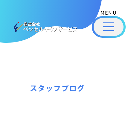
式
コ
会
ン
社
メ
テ
ベ
ニ
ュ
ッ
ン
ー
株
私
セ
ツ
式
ル
た
へ
テ
会
ち
ス
ク
社
は
ノ
キ
ベ
ベ
サ
ッ
ッ
ー
ッ
プ
スタッフブログ
セ
ビ
セ
ル
ス
ル
［
テ
福
福
ク
山
山
ノ
市
ニ
サ
の
ュ