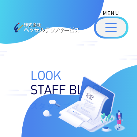
式
コ
会
ン
社
メ
テ
ベ
ニ
ュ
ッ
ン
ー
株
私
セ
ツ
式
ル
た
へ
テ
会
ち
ス
ク
社
は
ノ
キ
ベ
ベ
サ
ッ
ッ
ー
ッ
プ
セ
ビ
セ
ル
ス
ル
スタッフブログ
［
テ
福
福
ク
山
山
ノ
市
ニ
サ
の
ュ