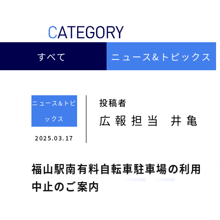
ー
総
ー
ビ
合
キ
ビ
ス
ャ
ル
［
メ
すべて
ニュース&トピックス
ッ
福
ン
ス
山
テ
ル
市
ナ
ホ
の
ン
投稿者
ニュース&トピ
テ
ス
総
広報担当 井亀
ックス
サ
ル
合
ー
2025.03.17
を
ビ
ビ
管
ル
ス
福山駅南有料自転車駐車場の利用
理
メ
会
ン
し
中止のご案内
社
］
テ
て
ナ
い