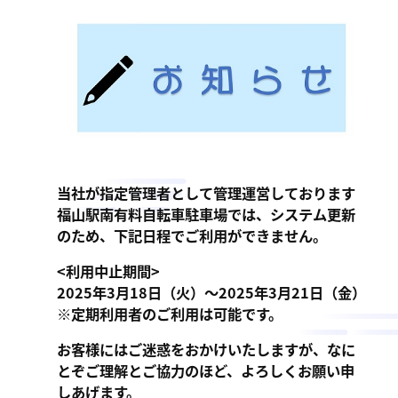
ン
ま
ス
す
サ
。
ー
ビ
ス
会
社
当社が指定管理者として管理運営しております
］
福山駅南有料自転車駐車場では、システム更新
のため、下記日程でご利用ができません。
<利用中止期間>
2025年3月18日（火）～2025年3月21日（金）
※定期利用者のご利用は可能です。
お客様にはご迷惑をおかけいたしますが、なに
とぞご理解とご協力のほど、よろしくお願い申
しあげます。