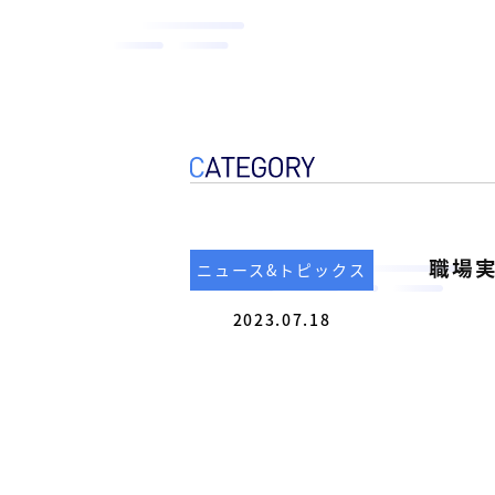
サ
ホ
市
テ
の
ー
ル
総
を
ビ
管
合
ス
理
ビ
し
［
て
ル
い
福
メ
ま
ン
山
す
。
テ
市
職場
ニュース&トピックス
ナ
の
ン
2023.07.18
総
ス
合
サ
ビ
ー
ビ
ル
ス
メ