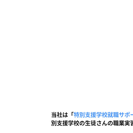
会
ン
社
テ
］
ナ
ン
ス
サ
ー
ビ
ス
会
社
］
当社は「
特別支援学校就職サポ
別支援学校の生徒さんの職業実