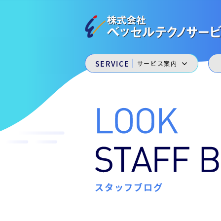
会
コ
ン
社
テ
ベ
ン
株
ッ
私
ツ
た
へ
セ
式
|
SERVICE
サービス案内
ち
ス
ル
は
会
キ
ベ
テ
ッ
社
ッ
プ
ク
セ
ベ
ノ
ル
福
ッ
サ
山
ー
セ
ニ
ュ
ビ
ル
ー
ス
テ
キ
［
ャ
スタッフブログ
ク
ッ
福
ス
ノ
山
ル