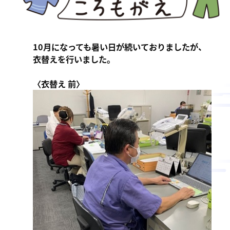
ン
ま
ス
す
サ
。
10月になっても暑い日が続いておりましたが、
ー
衣替えを行いました。
ビ
ス
〈衣替え 前〉
会
社
］