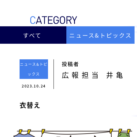
ー
総
ー
ビ
合
キ
ビ
ス
ャ
ル
［
メ
すべて
ニュース&トピックス
ッ
福
ン
ス
山
テ
ル
市
ナ
ホ
の
ン
投稿者
ニュース&トピ
テ
ス
総
広報担当 井亀
ックス
サ
ル
合
ー
2023.10.24
を
ビ
ビ
管
ル
ス
衣替え
理
メ
会
ン
し
社
］
テ
て
ナ
い