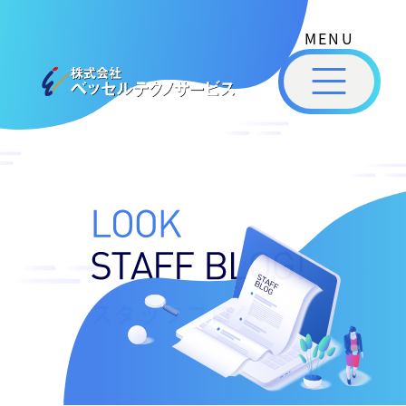
式
コ
会
ン
社
メ
テ
ベ
ニ
ュ
ッ
ン
ー
株
私
セ
ツ
式
ル
た
へ
テ
会
ち
ス
ク
社
は
ノ
キ
ベ
ベ
サ
ッ
ッ
ー
ッ
プ
セ
ビ
セ
ル
ス
ル
スタッフブログ
［
テ
福
福
ク
山
山
ノ
市
ニ
サ
の
ュ