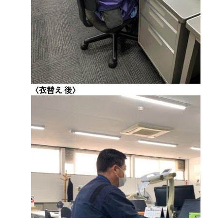
〈衣替え 後〉