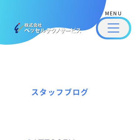
式
コ
会
ン
社
メ
テ
ベ
ニ
ュ
ッ
ン
ー
株
私
セ
ツ
式
ル
た
へ
テ
会
ち
ス
ク
社
は
ノ
キ
ベ
ベ
サ
ッ
ッ
ー
ッ
プ
スタッフブログ
セ
ビ
セ
ル
ス
ル
［
テ
福
福
ク
山
山
ノ
市
ニ
サ
の
ュ