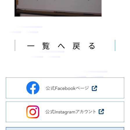
ン
ま
ス
す
サ
。
ー
ビ
一覧へ戻る
ス
会
社
］