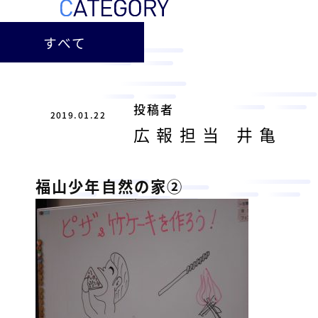
ー
総
ー
ビ
合
キ
すべて
ビ
ス
ャ
ル
［
メ
ッ
福
ン
ス
山
投稿者
テ
2019.01.22
ル
市
ナ
広報担当 井亀
ホ
の
ン
テ
ス
総
サ
福山少年自然の家②
ル
合
ー
を
ビ
ビ
管
ル
ス
理
メ
会
ン
し
社
］
テ
て
ナ
い