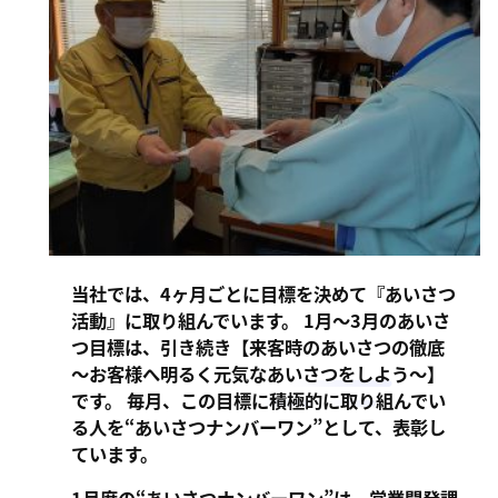
ン
ま
ス
す
サ
。
ー
ビ
ス
会
社
］
当社では、4ヶ月ごとに目標を決めて『あいさつ
活動』に取り組んでいます。 1月～3月のあいさ
つ目標は、引き続き【来客時のあいさつの徹底
～お客様へ明るく元気なあいさつをしよう～】
です。 毎月、この目標に積極的に取り組んでい
る人を“あいさつナンバーワン”として、表彰し
ています。