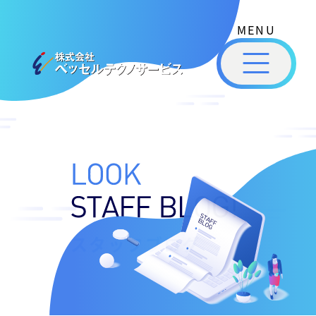
式
コ
会
ン
社
メ
テ
ベ
ニ
ュ
ッ
ン
ー
株
私
セ
ツ
式
ル
た
へ
テ
会
ち
ス
ク
社
は
ノ
キ
ベ
ベ
サ
ッ
ッ
ー
ッ
プ
セ
ビ
セ
ル
ス
ル
スタッフブログ
［
テ
福
福
ク
山
山
ノ
市
ニ
サ
の
ュ