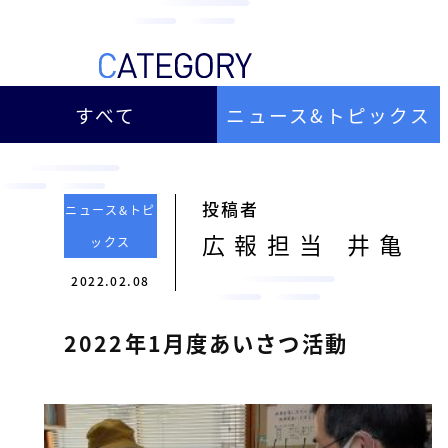
ー
総
ー
ビ
合
キ
ビ
ス
ャ
ル
［
メ
すべて
ニュース&トピックス
ッ
福
ン
ス
山
テ
ル
市
ナ
ホ
の
ン
投稿者
ニュース&トピ
テ
ス
総
広報担当 井亀
ックス
サ
ル
合
ー
2022.02.08
を
ビ
ビ
管
ル
ス
2022年1月度あいさつ活動
理
メ
会
ン
し
社
］
テ
て
ナ
い