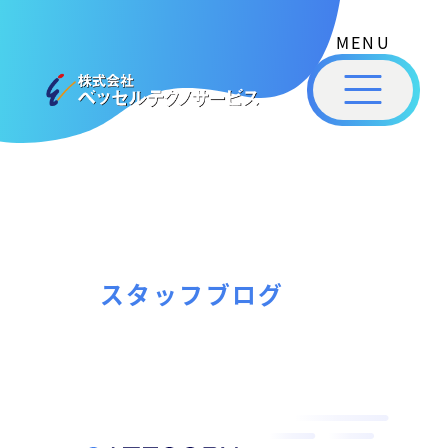
式
コ
会
ン
社
メ
テ
ベ
ニ
ュ
ッ
ン
ー
株
私
セ
ツ
式
ル
た
へ
テ
会
ち
ス
ク
社
は
ノ
キ
ベ
ベ
サ
ッ
ッ
ー
ッ
プ
スタッフブログ
セ
ビ
セ
ル
ス
ル
［
テ
福
福
ク
山
山
ノ
市
ニ
サ
の
ュ