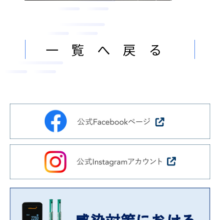
ン
ま
ス
す
サ
。
一覧へ戻る
ー
ビ
ス
会
社
］