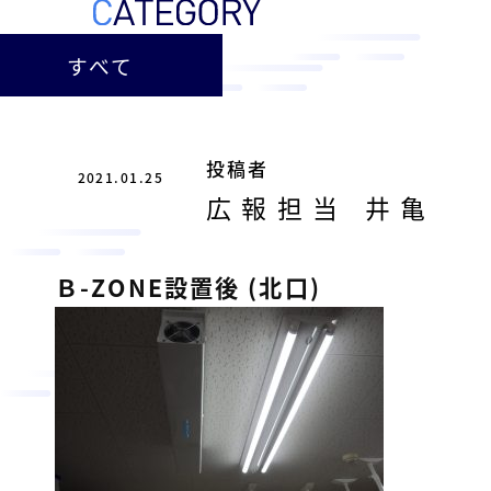
ー
総
ー
ビ
合
キ
すべて
ビ
ス
ャ
ル
［
メ
ッ
福
ン
ス
山
投稿者
テ
2021.01.25
ル
市
ナ
広報担当 井亀
ホ
の
ン
テ
ス
総
サ
Ｂ-ZONE設置後 (北口)
ル
合
ー
を
ビ
ビ
管
ル
ス
理
メ
会
ン
し
社
］
テ
て
ナ
い