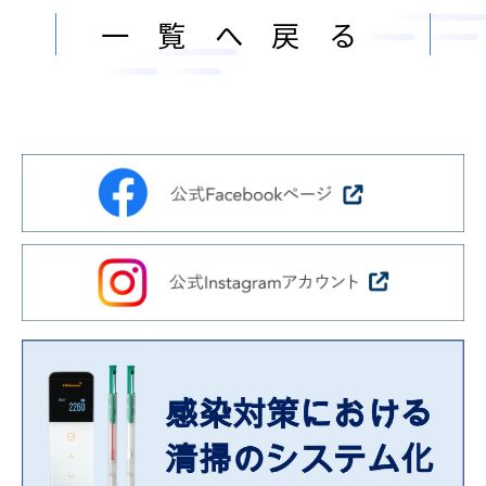
ン
ま
一覧へ戻る
ス
す
サ
。
ー
ビ
ス
会
社
］