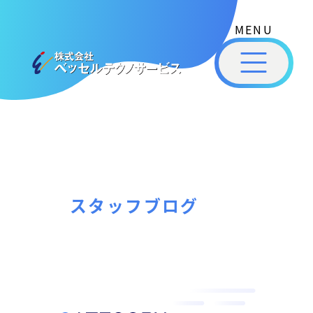
式
コ
会
ン
社
メ
テ
ベ
ニ
ュ
ッ
ン
ー
株
私
セ
ツ
式
ル
た
へ
テ
会
ち
ス
ク
社
は
ノ
キ
ベ
ベ
サ
ッ
ッ
ー
ッ
プ
スタッフブログ
セ
ビ
セ
ル
ス
ル
［
テ
福
福
ク
山
山
ノ
市
ニ
サ
の
ュ