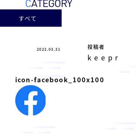
ー
総
ー
ビ
合
キ
すべて
ビ
ス
ャ
ル
［
メ
ッ
福
ン
ス
山
投稿者
テ
2022.03.31
ル
市
ナ
keepr
ホ
の
ン
テ
ス
総
サ
icon-facebook_100x100
ル
合
ー
を
ビ
ビ
管
ル
ス
理
メ
会
ン
し
社
］
テ
て
ナ
い