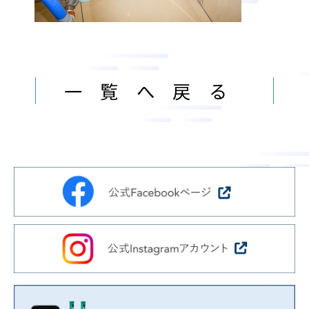
ン
ま
ス
す
サ
。
ー
ビ
一覧へ戻る
ス
会
社
］