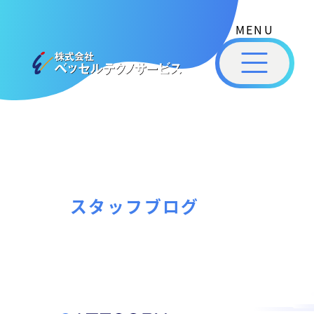
式
コ
会
ン
社
メ
テ
ベ
ニ
ュ
ッ
ン
ー
株
私
セ
ツ
式
ル
た
へ
テ
会
ち
ス
ク
社
は
ノ
キ
ベ
ベ
サ
ッ
ッ
ー
ッ
プ
スタッフブログ
セ
ビ
セ
ル
ス
ル
［
テ
福
福
ク
山
山
ノ
市
ニ
サ
の
ュ