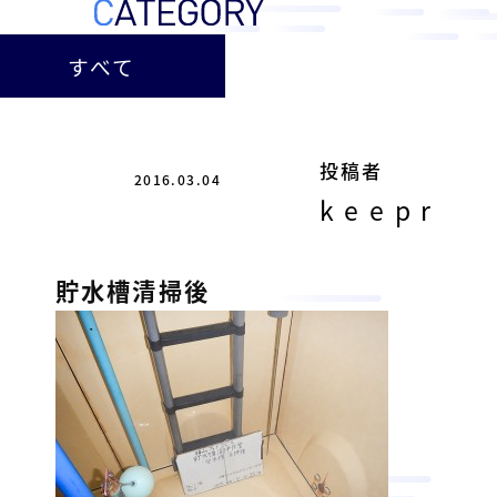
ー
総
ー
ビ
合
キ
すべて
ビ
ス
ャ
ル
［
メ
ッ
福
ン
ス
山
投稿者
テ
2016.03.04
ル
市
ナ
keepr
ホ
の
ン
テ
ス
総
サ
貯水槽清掃後
ル
合
ー
を
ビ
ビ
管
ル
ス
理
メ
会
ン
し
社
］
テ
て
ナ
い