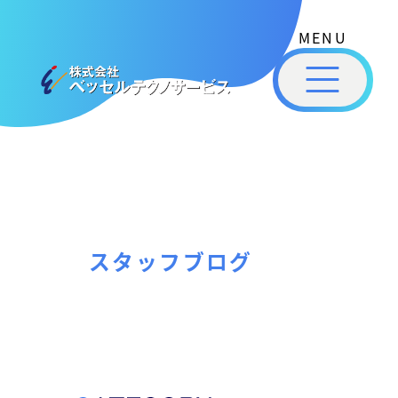
式
コ
会
ン
社
メ
テ
ベ
ニ
ュ
ッ
ン
ー
株
私
セ
ツ
式
ル
た
へ
テ
会
ち
ス
ク
社
は
ノ
キ
ベ
ベ
サ
ッ
ッ
ー
ッ
プ
スタッフブログ
セ
ビ
セ
ル
ス
ル
［
テ
福
福
ク
山
山
ノ
市
ニ
サ
の
ュ