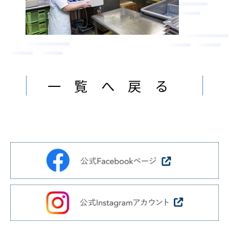
ン
ま
ス
す
サ
。
ー
ビ
ス
一覧へ戻る
会
社
］