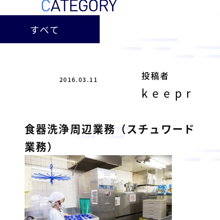
ー
総
ー
ビ
合
キ
すべて
ビ
ス
ャ
ル
［
メ
ッ
福
ン
ス
山
投稿者
テ
2016.03.11
ル
市
ナ
keepr
ホ
の
ン
テ
ス
総
サ
食器洗浄周辺業務（スチュワード
ル
合
ー
を
ビ
業務）
ビ
管
ル
ス
理
メ
会
ン
し
社
］
テ
て
ナ
い