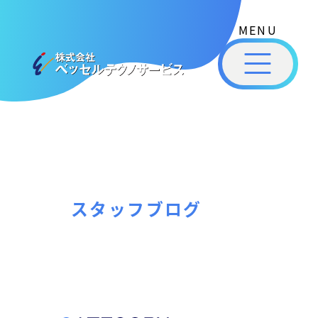
式
コ
会
ン
社
メ
テ
ベ
ニ
ュ
ッ
ン
ー
株
私
セ
ツ
式
ル
た
へ
テ
会
ち
ス
ク
社
は
ノ
キ
ベ
ベ
サ
ッ
ッ
ー
ッ
プ
スタッフブログ
セ
ビ
セ
ル
ス
ル
［
テ
福
福
ク
山
山
ノ
市
ニ
サ
の
ュ