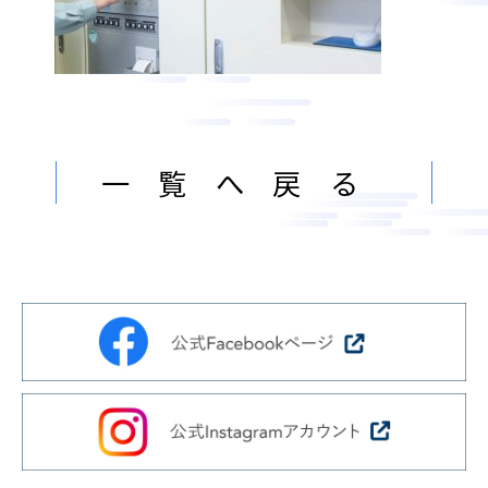
ン
ま
ス
す
サ
。
ー
ビ
ス
一覧へ戻る
会
社
］