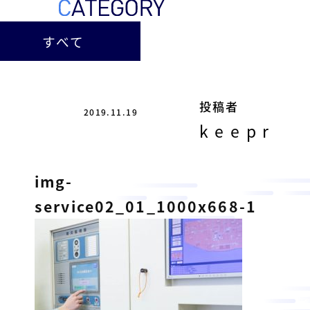
ー
総
ー
ビ
合
キ
すべて
ビ
ス
ャ
ル
［
メ
ッ
福
ン
ス
山
投稿者
テ
2019.11.19
ル
市
ナ
keepr
ホ
の
ン
テ
ス
総
サ
img-
ル
合
ー
を
ビ
service02_01_1000x668-1
ビ
管
ル
ス
理
メ
会
ン
し
社
］
テ
て
ナ
い