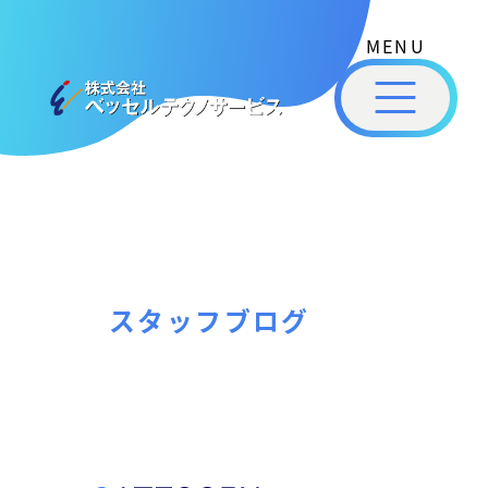
式
コ
会
ン
社
メ
テ
ベ
ニ
ュ
ッ
ン
ー
株
私
セ
ツ
式
ル
た
へ
テ
会
ち
ス
ク
社
は
ノ
キ
ベ
ベ
サ
ッ
ッ
ー
ッ
プ
スタッフブログ
セ
ビ
セ
ル
ス
ル
［
テ
福
福
ク
山
山
ノ
市
ニ
サ
の
ュ