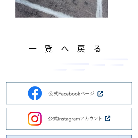
ン
ま
ス
す
サ
。
ー
ビ
一覧へ戻る
ス
会
社
］