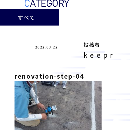
ー
総
ー
ビ
合
キ
すべて
ビ
ス
ャ
ル
［
メ
ッ
福
ン
ス
山
投稿者
テ
2022.03.22
ル
市
ナ
keepr
ホ
の
ン
テ
ス
総
サ
renovation-step-04
ル
合
ー
を
ビ
ビ
管
ル
ス
理
メ
会
ン
し
社
］
テ
て
ナ
い