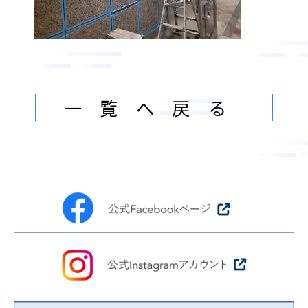
ン
ま
ス
す
サ
。
ー
ビ
一覧へ戻る
ス
会
社
］