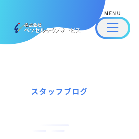
式
コ
会
ン
社
メ
テ
ベ
ニ
ュ
ッ
ン
ー
株
私
セ
ツ
式
ル
た
へ
テ
会
ち
ス
ク
社
は
ノ
キ
ベ
ベ
サ
ッ
ッ
ー
ッ
プ
スタッフブログ
セ
ビ
セ
ル
ス
ル
［
テ
福
福
ク
山
山
ノ
市
ニ
サ
の
ュ