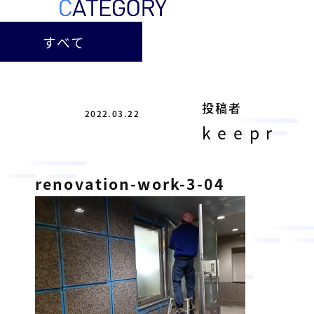
ー
総
ー
ビ
合
キ
すべて
ビ
ス
ャ
ル
［
メ
ッ
福
ン
ス
山
投稿者
テ
2022.03.22
ル
市
ナ
keepr
ホ
の
ン
テ
ス
総
サ
renovation-work-3-04
ル
合
ー
を
ビ
ビ
管
ル
ス
理
メ
会
ン
し
社
］
テ
て
ナ
い