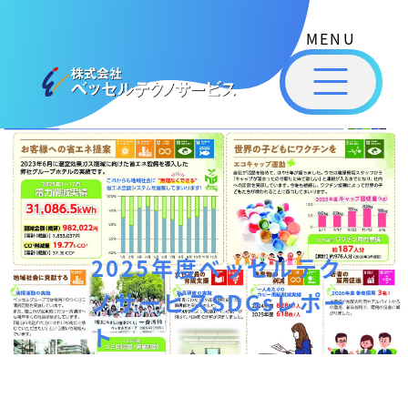
式
コ
会
ン
社
メ
テ
ベ
ニ
ュ
ッ
ン
ー
株
私
セ
ツ
式
ル
た
へ
テ
会
ち
ス
ク
社
は
ノ
キ
ベ
ベ
サ
ッ
ッ
ー
ッ
プ
2025年度ベッセルテク
セ
ビ
セ
ル
ス
ノサービスSDGsレポー
ル
［
テ
福
ト
福
ク
山
山
ノ
市
ニ
サ
の
ュ