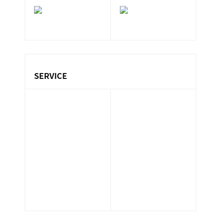
ン
ま
ビ
ス
す
ス
サ
。
SDGs
ー
ビ
レ
ス
SERVICE
ポ
会
ー
社
保険代理業務
設備管理業務
ト
］
不動産業務
環境衛生管理業
マンション管理
務（ビル管）
2026.05.11
業務
清掃業務
by
サポート業務
ホテル管理業務
広
人材派遣業務
警備業務
報
太陽光発電メン
指定管理業務
担
テナンス
当
井