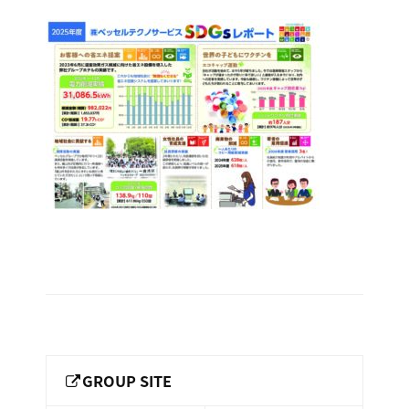
ー
総
ー
2025
ビ
合
キ
ビ
ス
年
ャ
ル
［
度
メ
ッ
福
ン
ベ
ス
山
テ
ル
ッ
市
ナ
ホ
の
ン
セ
テ
ス
総
ル
サ
ル
合
ー
テ
を
ビ
ビ
管
ル
ク
ス
理
メ
会
ノ
ン
し
社
サ
］
テ
て
GROUP SITE
ー
ナ
い