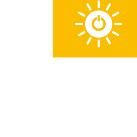
サ
ホ
市
テ
の
ー
ル
総
を
ビ
管
合
ス
理
ビ
し
［
て
ル
い
福
メ
ま
ン
山
す
。
テ
市
ナ
の
ン
総
ス
合
サ
ビ
ー
ビ
ル
ス
メ