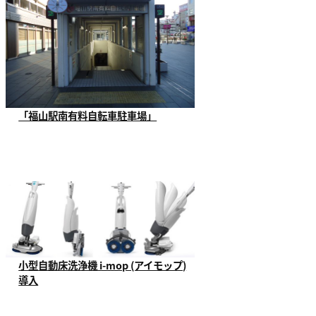
「福山駅南有料自転車駐車場」
当社が指定管理者として運営管理させ
ていただいており...
小型自動床洗浄機 i-mop (アイモップ)
導入
福山市で一番最初にテクノが使用を開