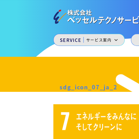
会
コ
ン
社
テ
ベ
ン
株
ッ
私
ツ
た
へ
セ
式
|
SERVICE
サービス案内
ち
ス
ル
は
会
キ
ベ
テ
ッ
社
ッ
プ
ク
セ
ベ
ノ
ル
福
ッ
サ
山
sdg_icon_07_ja_2
ー
セ
ニ
ュ
ビ
ル
ー
ス
sdg_icon_07_ja_2
テ
キ
［
ャ
ク
2021.03.18
ッ
福
by
ス
ノ
山
keepr
ル