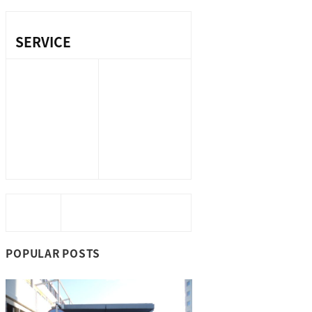
SERVICE
保険代理業務
設備管理業務
不動産業務
環境衛生管理業務
マンション管理業
（ビル管）
務
清掃業務
サポート業務
ホテル管理業務
人材派遣業務
警備業務
太陽光発電メンテ
指定管理業務
ナンス
当サイトはお客さまの情報を安全に送受信す
るため、個人情報入力ページにおいてSSL暗号
化通信を実現しています。
POPULAR POSTS