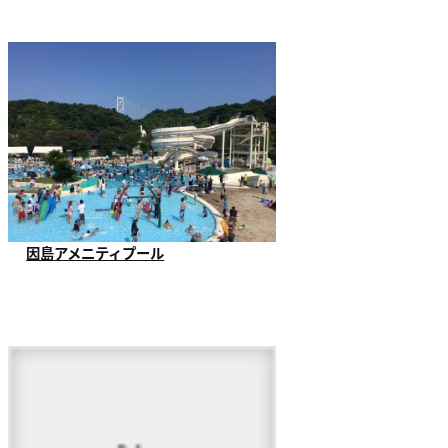
始する、小型自動...
因島アメニティプール
因島アメニティプールでは、７月９日
にプール開きをし...