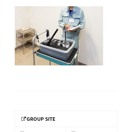
ー
総
ー
img-
ビ
合
キ
ビ
ス
building02_02_1000x670
ャ
ル
［
メ
ッ
2019.11.05
福
ン
ス
by
山
テ
keepr
ル
市
ナ
ホ
の
ン
テ
ス
総
サ
ル
合
ー
を
ビ
ビ
管
ル
ス
理
メ
会
ン
し
社
］
テ
GROUP SITE
て
ナ
い