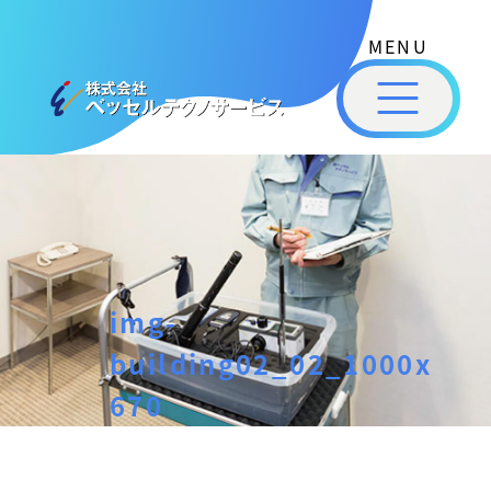
式
コ
会
ン
社
メ
テ
ベ
ニ
ュ
ッ
ン
ー
株
私
セ
ツ
式
ル
た
へ
テ
会
ち
ス
ク
社
は
ノ
キ
ベ
ベ
サ
ッ
ッ
ー
ッ
プ
img-
セ
ビ
セ
ル
ス
building02_02_1000x
ル
［
テ
福
670
福
ク
山
山
ノ
市
ニ
サ
の
ュ