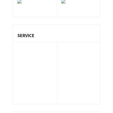
ン
ま
ス
す
サ
。
ー
ビ
SERVICE
ス
会
保険代理業務
社
設備管理業務
不動産業務
］
環境衛生管理業
マンション管理
務（ビル管）
業務
清掃業務
サポート業務
ホテル管理業務
人材派遣業務
警備業務
太陽光発電メン
指定管理業務
テナンス