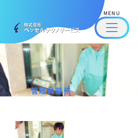
式
コ
会
ン
社
メ
テ
ベ
ニ
ュ
ッ
ン
ー
株
私
セ
ツ
式
ル
た
へ
テ
会
ち
ス
ク
社
は
ノ
キ
ベ
ベ
サ
ッ
ッ
ー
ッ
プ
管理員業務
セ
ビ
セ
ル
ス
ル
［
テ
福
福
ク
山
山
ノ
管
市
ニ
サ
の
理
ュ