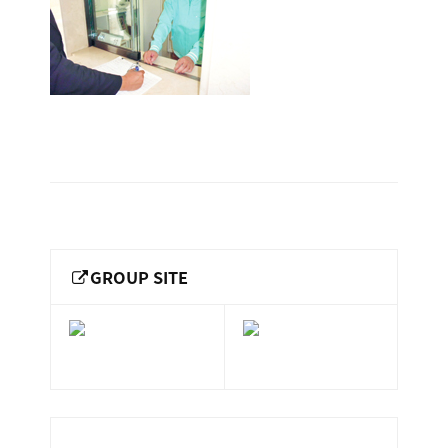
ー
総
ー
員
ビ
合
キ
ビ
業
ス
ャ
ル
［
務
メ
ッ
福
ン
ス
2016.03.17
山
テ
ル
by
市
ナ
ホ
keepr
の
ン
テ
ス
総
サ
ル
合
GROUP SITE
ー
を
ビ
ビ
管
ル
ス
理
メ
会
ン
し
社
］
テ
て
ナ
い