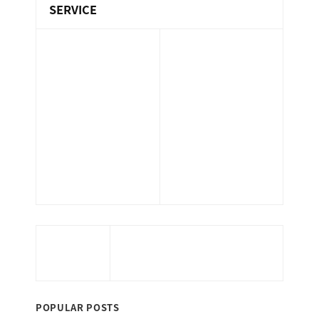
ン
SERVICE
ま
ス
す
サ
保険代理業務
。
設備管理業務
ー
不動産業務
環境衛生管理業
ビ
マンション管理
務（ビル管）
ス
業務
清掃業務
サポート業務
会
ホテル管理業務
人材派遣業務
社
警備業務
太陽光発電メン
］
指定管理業務
テナンス
当サイトはお客さまの情報を安全に送受信
するため、個人情報入力ページにおいてSSL
暗号化通信を実現しています。
POPULAR POSTS