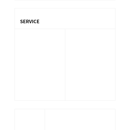
ン
ま
「安
ス
す
心
サ
。
SERVICE
の
ー
ビ
マ
保険代理業務
設備管理業務
ス
不動産業務
ン
環境衛生管理業
会
マンション管理
務（ビル管）
シ
社
業務
清掃業務
］
ョ
サポート業務
ホテル管理業務
人材派遣業務
ン
警備業務
太陽光発電メン
指定管理業務
ラ
テナンス
イ
フ」
当サイトはお客さまの情報を安全に送受信
を
するため、個人情報入力ページにおいてSSL
暗号化通信を実現しています。