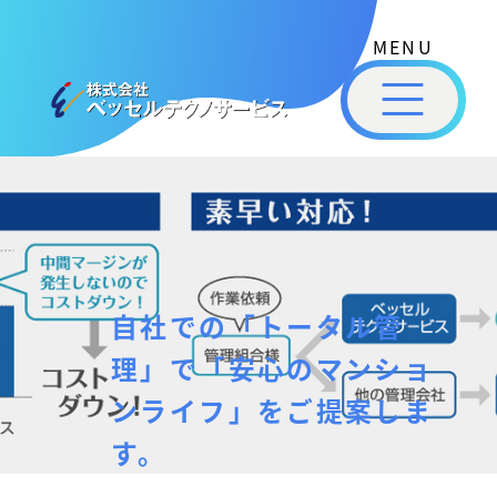
式
コ
会
ン
社
メ
テ
ベ
ニ
ュ
ッ
ン
ー
株
私
セ
ツ
式
ル
た
へ
テ
会
ち
ス
ク
社
は
ノ
キ
ベ
ベ
サ
ッ
ッ
ー
ッ
プ
自社での「トータル管
セ
ビ
セ
ル
ス
理」で「安心のマンショ
ル
［
テ
福
ンライフ」をご提案しま
福
ク
山
山
す。
ノ
市
ニ
サ
の
ュ