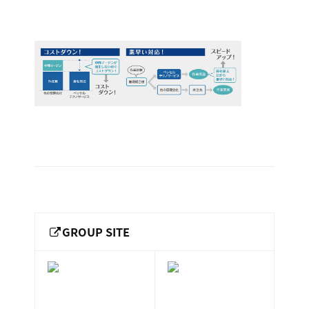
ー
総
ー
ビ
合
キ
ビ
ス
自
ャ
ル
［
社
メ
ッ
福
ン
ス
で
山
テ
ル
市
の
ナ
ホ
の
ン
「ト
テ
ス
総
ー
サ
ル
合
ー
を
タ
ビ
ビ
管
ル
ル
ス
GROUP SITE
理
メ
会
管
ン
し
社
理」
］
テ
て
ナ
で
い