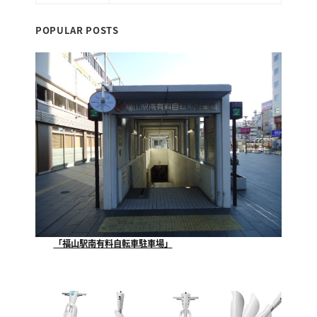
ご
提
POPULAR POSTS
案
し
ま
す。
2016.03.17
by
keepr
「福山駅南有料自転車駐車場」
当社が指定管理者として運営管理させていただいており...