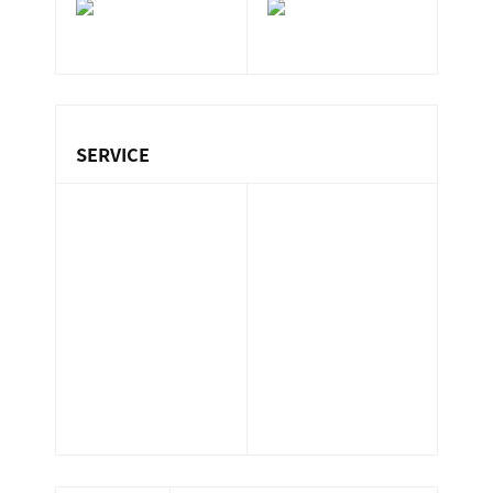
ン
ま
ス
す
サ
。
ー
ビ
SERVICE
ス
会
保険代理業務
社
設備管理業務
不動産業務
］
環境衛生管理業
マンション管理
務（ビル管）
業務
清掃業務
サポート業務
ホテル管理業務
人材派遣業務
警備業務
太陽光発電メン
指定管理業務
テナンス