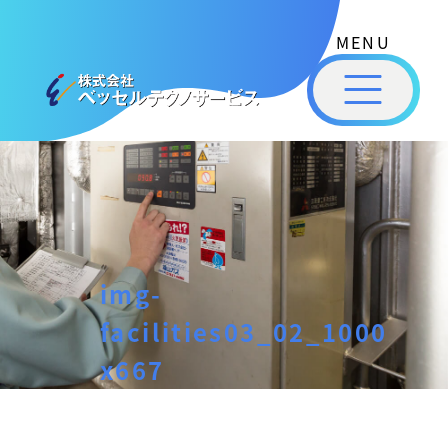
式
コ
会
ン
社
メ
テ
ベ
ニ
ュ
ッ
ン
ー
株
私
セ
ツ
式
ル
た
へ
テ
会
ち
ス
ク
社
は
ノ
キ
ベ
ベ
サ
ッ
ッ
ー
ッ
プ
img-
セ
ビ
セ
ル
ス
facilities03_02_1000
ル
［
テ
福
x667
福
ク
山
山
ノ
市
ニ
サ
の
ュ