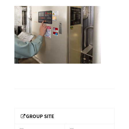
ー
総
ー
img-
ビ
合
キ
ビ
ス
facilities03_02_1000x667
ャ
ル
［
メ
ッ
2019.11.05
福
ン
ス
by
山
テ
keepr
ル
市
ナ
ホ
の
ン
テ
ス
総
サ
ル
合
ー
を
ビ
ビ
管
ル
ス
理
メ
会
ン
し
社
］
GROUP SITE
テ
て
ナ
い