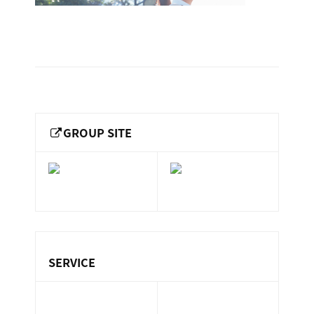
ー
総
ー
ビ
合
2016.03.15
キ
ビ
ス
by
ャ
ル
［
keepr
メ
ッ
福
ン
ス
山
テ
ル
市
ナ
GROUP SITE
ホ
の
ン
テ
ス
総
サ
ル
合
ー
を
ビ
ビ
管
ル
ス
理
メ
会
SERVICE
ン
し
社
］
テ
て
ナ
保険代理業務
い
設備管理業務