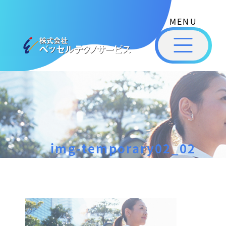
式
コ
会
ン
社
メ
テ
ベ
ニ
ュ
ッ
ン
ー
株
私
セ
ツ
式
ル
た
へ
テ
会
ち
ス
ク
社
は
ノ
キ
ベ
ベ
サ
ッ
ッ
ー
ッ
プ
img-temporary02_02
セ
ビ
セ
ル
ス
ル
［
テ
福
福
ク
山
山
ノ
img-
市
ニ
サ
の
temporary02_02
ュ