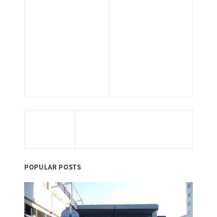
不動産業務
ン
ま
環境衛生管理業
マンション管理
ス
す
務（ビル管）
業務
サ
。
清掃業務
サポート業務
ー
ホテル管理業務
人材派遣業務
ビ
警備業務
太陽光発電メン
ス
指定管理業務
テナンス
会
社
］
当サイトはお客さまの情報を安全に送受信
するため、個人情報入力ページにおいてSSL
暗号化通信を実現しています。
POPULAR POSTS