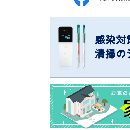
会
ン
社
テ
］
ナ
ン
ス
サ
ー
ビ
ス
会
社
］