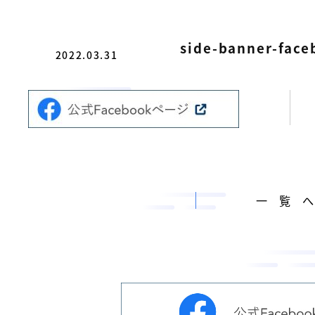
サ
ホ
市
テ
の
ー
ル
総
side-banner-face
を
ビ
2022.03.31
管
合
ス
理
ビ
し
［
て
ル
い
福
メ
ま
ン
山
す
。
テ
市
ナ
の
一覧
ン
総
ス
合
サ
ビ
ー
ビ
ル
ス
メ