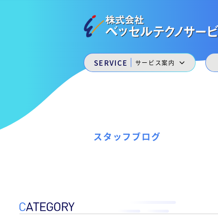
会
コ
ン
社
テ
ベ
ン
株
ッ
私
ツ
た
へ
セ
式
|
SERVICE
サービス案内
ち
ス
ル
は
会
キ
ベ
テ
ッ
社
ッ
プ
ク
セ
ベ
ノ
ル
福
ッ
サ
山
スタッフブログ
ー
セ
ニ
ュ
ビ
ル
ー
ス
テ
キ
［
ャ
ク
ッ
福
ス
ノ
山
ル