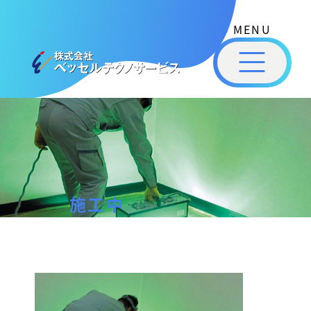
式
コ
会
ン
社
メ
テ
ベ
ニ
ュ
ッ
ン
ー
株
私
セ
ツ
式
ル
た
へ
テ
会
ち
ス
ク
社
は
ノ
キ
ベ
ベ
サ
ッ
ッ
ー
ッ
プ
施工中
セ
ビ
セ
ル
ス
ル
［
テ
福
福
ク
山
山
ノ
施
市
ニ
サ
の
工
ュ