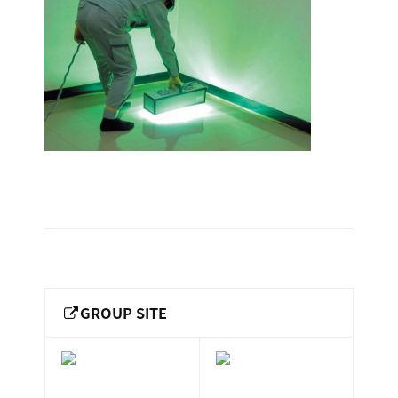
ー
総
ー
中
ビ
合
キ
ビ
ス
2016.03.27
ャ
ル
［
by
メ
ッ
福
keepr
ン
ス
山
テ
ル
市
ナ
ホ
の
ン
テ
ス
総
サ
ル
合
ー
を
ビ
ビ
管
ル
ス
理
メ
会
GROUP SITE
ン
し
社
］
テ
て
ナ
い