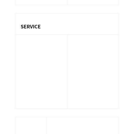
ン
ま
ス
す
サ
。
SERVICE
ー
ビ
保険代理業務
ス
設備管理業務
不動産業務
会
環境衛生管理業
マンション管理
社
務（ビル管）
業務
］
清掃業務
サポート業務
ホテル管理業務
人材派遣業務
警備業務
太陽光発電メン
指定管理業務
テナンス
当サイトはお客さまの情報を安全に送受信
するため、個人情報入力ページにおいてSSL